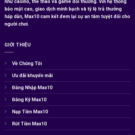
như casino, thể thao và game đổi thưởng. Với hệ thống
bảo mật cao, giao dịch minh bạch và tỷ lệ trả thưởng
hấp dẫn, Max10 cam kết đem lại sự an tâm tuyệt đối cho
người chơi.
GIỚI THIỆU
Về Chúng Tôi
Ưu đãi khuyến mãi
Đăng Nhập Max10
Đăng Ký Max10
Nạp Tiền Max10
Rút Tiền Max10