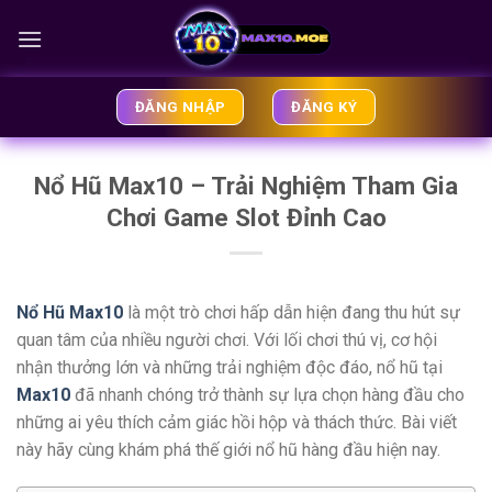
Bỏ
qua
nội
dung
ĐĂNG NHẬP
ĐĂNG KÝ
Nổ Hũ Max10 – Trải Nghiệm Tham Gia
Chơi Game Slot Đỉnh Cao
Nổ Hũ Max10
là một trò chơi hấp dẫn hiện đang thu hút sự
quan tâm của nhiều người chơi. Với lối chơi thú vị, cơ hội
nhận thưởng lớn và những trải nghiệm độc đáo, nổ hũ tại
Max10
đã nhanh chóng trở thành sự lựa chọn hàng đầu cho
những ai yêu thích cảm giác hồi hộp và thách thức. Bài viết
này hãy cùng khám phá thế giới nổ hũ hàng đầu hiện nay.