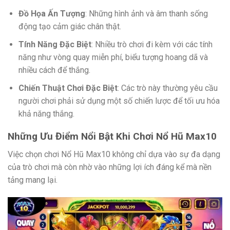
Đồ Họa Ấn Tượng
: Những hình ảnh và âm thanh sống
động tạo cảm giác chân thật.
Tính Năng Đặc Biệt
: Nhiều trò chơi đi kèm với các tính
năng như vòng quay miễn phí, biểu tượng hoang dã và
nhiều cách để thắng.
Chiến Thuật Chơi Đặc Biệt
: Các trò này thường yêu cầu
người chơi phải sử dụng một số chiến lược để tối ưu hóa
khả năng thắng.
Những Ưu Điểm Nổi Bật Khi Chơi Nổ Hũ Max10
Việc chọn chơi Nổ Hũ Max10 không chỉ dựa vào sự đa dạng
của trò chơi mà còn nhờ vào những lợi ích đáng kể mà nền
tảng mang lại.