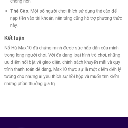
chóng hơn.
Thẻ Cào
: Một số người chơi thích sử dụng thẻ cào để
nạp tiền vào tài khoản, nền tảng cũng hỗ trợ phương thức
này.
Kết luận
Nổ Hũ Max10 đã chứng minh được sức hấp dẫn của mình
trong lòng người chơi. Với đa dạng loại hình trò chơi, những
ưu điểm nổi bật về giao diện, chính sách khuyến mãi và quy
trình thanh toán dễ dàng, Max10 thực sự là một điểm đến lý
tưởng cho những ai yêu thích sự hồi hộp và muốn tìm kiếm
những phần thưởng giá trị.