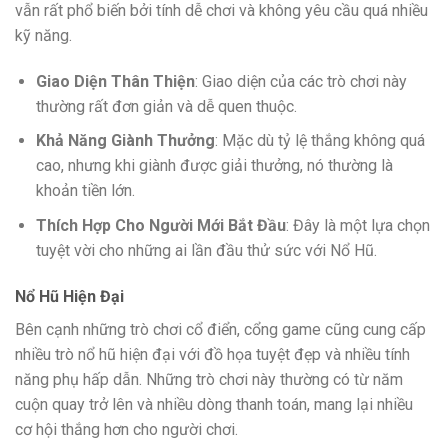
vẫn rất phổ biến bởi tính dễ chơi và không yêu cầu quá nhiều
kỹ năng.
Giao Diện Thân Thiện
: Giao diện của các trò chơi này
thường rất đơn giản và dễ quen thuộc.
Khả Năng Giành Thưởng
: Mặc dù tỷ lệ thắng không quá
cao, nhưng khi giành được giải thưởng, nó thường là
khoản tiền lớn.
Thích Hợp Cho Người Mới Bắt Đầu
: Đây là một lựa chọn
tuyệt vời cho những ai lần đầu thử sức với Nổ Hũ.
Nổ Hũ Hiện Đại
Bên cạnh những trò chơi cổ điển, cổng game cũng cung cấp
nhiều trò nổ hũ hiện đại với đồ họa tuyệt đẹp và nhiều tính
năng phụ hấp dẫn. Những trò chơi này thường có từ năm
cuộn quay trở lên và nhiều dòng thanh toán, mang lại nhiều
cơ hội thắng hơn cho người chơi.