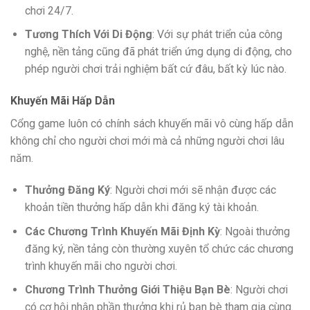
chơi 24/7.
Tương Thích Với Di Động
: Với sự phát triển của công
nghệ, nền tảng cũng đã phát triển ứng dụng di động, cho
phép người chơi trải nghiệm bất cứ đâu, bất kỳ lúc nào.
Khuyến Mãi Hấp Dẫn
Cổng game luôn có chính sách khuyến mãi vô cùng hấp dẫn
không chỉ cho người chơi mới mà cả những người chơi lâu
năm.
Thưởng Đăng Ký
: Người chơi mới sẽ nhận được các
khoản tiền thưởng hấp dẫn khi đăng ký tài khoản.
Các Chương Trình Khuyến Mãi Định Kỳ
: Ngoài thưởng
đăng ký, nền tảng còn thường xuyên tổ chức các chương
trình khuyến mãi cho người chơi.
Chương Trình Thưởng Giới Thiệu Bạn Bè
: Người chơi
có cơ hội nhận phần thưởng khi rủ bạn bè tham gia cùng.