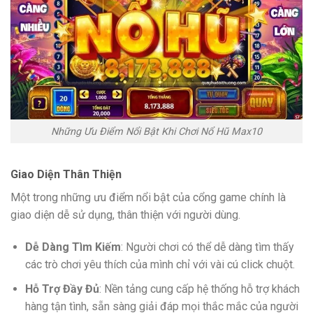
Những Ưu Điểm Nổi Bật Khi Chơi Nổ Hũ Max10
Giao Diện Thân Thiện
Một trong những ưu điểm nổi bật của cổng game chính là
giao diện dễ sử dụng, thân thiện với người dùng.
Dễ Dàng Tìm Kiếm
: Người chơi có thể dễ dàng tìm thấy
các trò chơi yêu thích của mình chỉ với vài cú click chuột.
Hỗ Trợ Đầy Đủ
: Nền tảng cung cấp hệ thống hỗ trợ khách
hàng tận tình, sẵn sàng giải đáp mọi thắc mắc của người