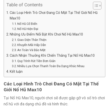
Table of Contents
Các Loại Hình Trò Chơi Đang Có Mặt Tại Thế Giới Nổ Hũ
Max10
Nổ Hũ Cổ Điển
Nổ Hũ Hiện Đại
Những Ưu Điểm Nổi Bật Khi Chơi Nổ Hũ Max10
Giao Diện Thân Thiện
Khuyến Mãi Hấp Dẫn
An Toàn Và Bảo Mật
Cách Nhận Thưởng Khi Chiến Thắng Tại Nổ Hũ Max10
Quy Trình Rút Tiền Đơn Giản
Nhiều Lựa Chọn Thanh Toán Đa Dạng Khác Nhau
Kết luận
Các Loại Hình Trò Chơi Đang Có Mặt Tại Thế
Giới Nổ Hũ Max10
Tại Nổ Hũ Max10, người chơi sẽ được gặp gỡ vô số trò chơi
nổ hũ với đa dạng chủ đề và hình thức.