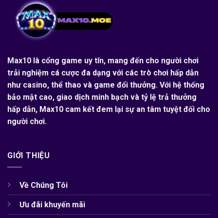
Max10
là cổng game uy tín, mang đến cho người chơi
trải nghiệm cá cược đa dạng với các trò chơi hấp dẫn
như casino, thể thao và game đổi thưởng. Với hệ thống
bảo mật cao, giao dịch minh bạch và tỷ lệ trả thưởng
hấp dẫn, Max10 cam kết đem lại sự an tâm tuyệt đối cho
người chơi.
GIỚI THIỆU
Về Chúng Tôi
Ưu đãi khuyến mãi