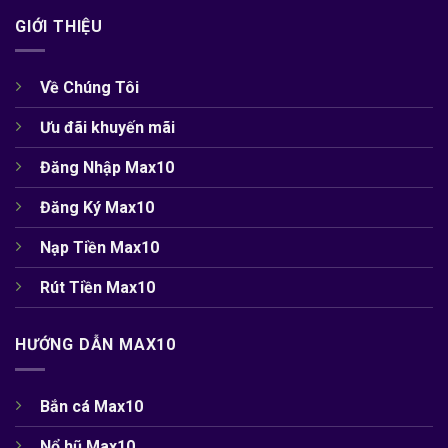
GIỚI THIỆU
Về Chúng Tôi
Ưu đãi khuyến mãi
Đăng Nhập Max10
Đăng Ký Max10
Nạp Tiền Max10
Rút Tiền Max10
HƯỚNG DẪN MAX10
Bắn cá Max10
Nổ hũ Max10