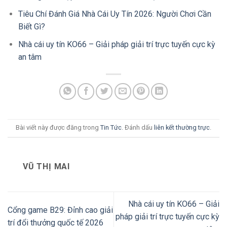
Tiêu Chí Đánh Giá Nhà Cái Uy Tín 2026: Người Chơi Cần
Biết Gì?
Nhà cái uy tín KO66 – Giải pháp giải trí trực tuyến cực kỳ
an tâm
Bài viết này được đăng trong
Tin Tức
. Đánh dấu
liên kết thường trực
.
VŨ THỊ MAI
Nhà cái uy tín KO66 – Giải
Cổng game B29: Đỉnh cao giải
pháp giải trí trực tuyến cực kỳ
trí đổi thưởng quốc tế 2026