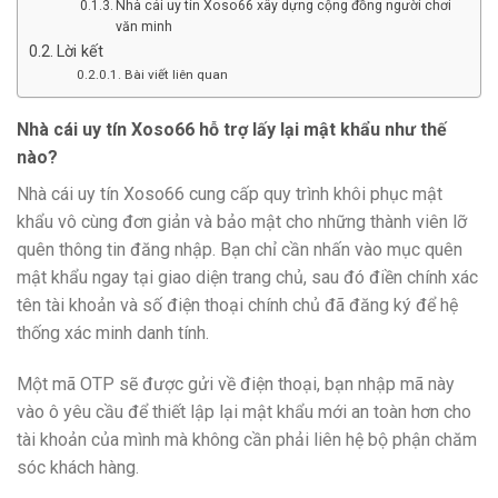
Nhà cái uy tín Xoso66 xây dựng cộng đồng người chơi
văn minh
Lời kết
Bài viết liên quan
Nhà cái uy tín Xoso66 hỗ trợ lấy lại mật khẩu như thế
nào?
Nhà cái uy tín Xoso66 cung cấp quy trình khôi phục mật
khẩu vô cùng đơn giản và bảo mật cho những thành viên lỡ
quên thông tin đăng nhập. Bạn chỉ cần nhấn vào mục quên
mật khẩu ngay tại giao diện trang chủ, sau đó điền chính xác
tên tài khoản và số điện thoại chính chủ đã đăng ký để hệ
thống xác minh danh tính.
Một mã OTP sẽ được gửi về điện thoại, bạn nhập mã này
vào ô yêu cầu để thiết lập lại mật khẩu mới an toàn hơn cho
tài khoản của mình mà không cần phải liên hệ bộ phận chăm
sóc khách hàng.