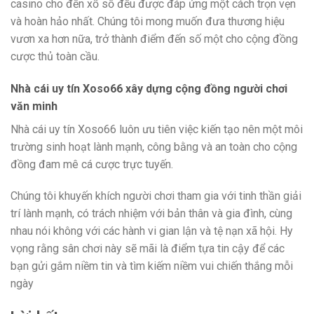
casino cho đến xổ số đều được đáp ứng một cách trọn vẹn
và hoàn hảo nhất. Chúng tôi mong muốn đưa thương hiệu
vươn xa hơn nữa, trở thành điểm đến số một cho cộng đồng
cược thủ toàn cầu.
Nhà cái uy tín Xoso66 xây dựng cộng đồng người chơi
văn minh
Nhà cái uy tín Xoso66 luôn ưu tiên việc kiến tạo nên một môi
trường sinh hoạt lành mạnh, công bằng và an toàn cho cộng
đồng đam mê cá cược trực tuyến.
Chúng tôi khuyến khích người chơi tham gia với tinh thần giải
trí lành mạnh, có trách nhiệm với bản thân và gia đình, cùng
nhau nói không với các hành vi gian lận và tệ nạn xã hội. Hy
vọng rằng sân chơi này sẽ mãi là điểm tựa tin cậy để các
bạn gửi gắm niềm tin và tìm kiếm niềm vui chiến thắng mỗi
ngày